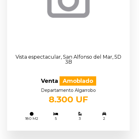
Vista espectacular, San Alfonso del Mar, 5D
3B
Venta
Amoblado
Departamento Algarrobo
8.300 UF
180 M2
5
3
2