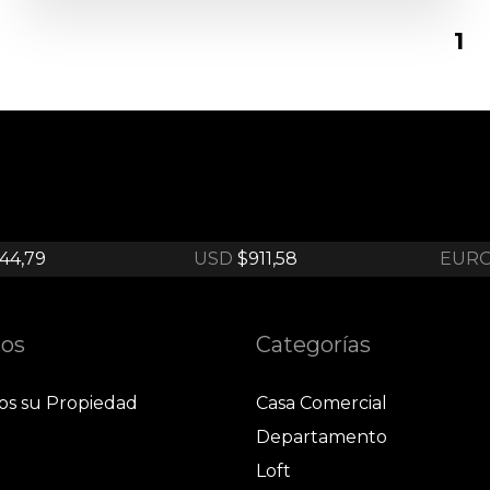
1
44,79
USD
$911,58
EUR
ios
Categorías
os su Propiedad
Casa Comercial
Departamento
Loft