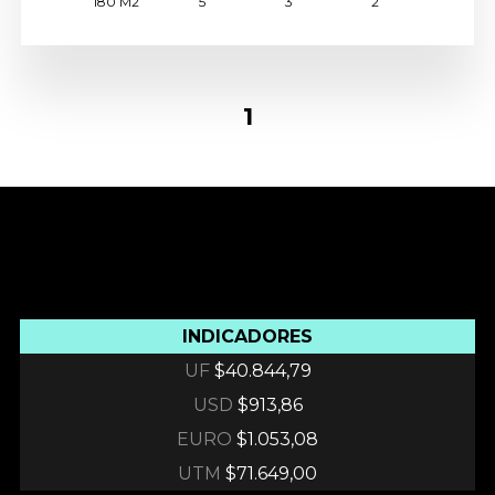
180 M2
5
3
2
1
INDICADORES
UF
$40.844,79
USD
$913,86
EURO
$1.053,08
UTM
$71.649,00